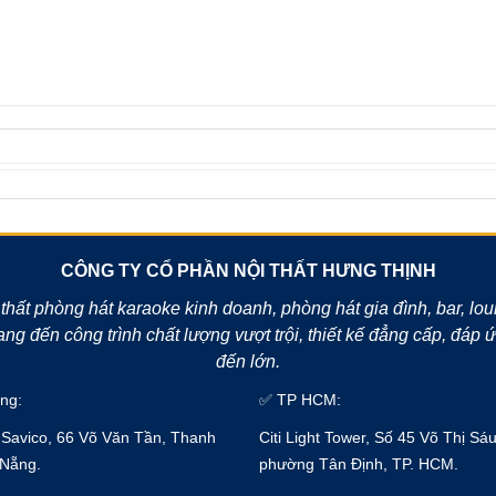
CÔNG TY CỔ PHẦN NỘI THẤT HƯNG THỊNH
 thất phòng hát karaoke kinh doanh, phòng hát gia đình, bar, lo
g đến công trình chất lượng vượt trội, thiết kế đẳng cấp, đáp
đến lớn.
ng:
✅ TP HCM:
Savico, 66 Võ Văn Tần, Thanh
Citi Light Tower, Số 45 Võ Thị Sáu
 Nẵng.
phường Tân Định, TP. HCM.