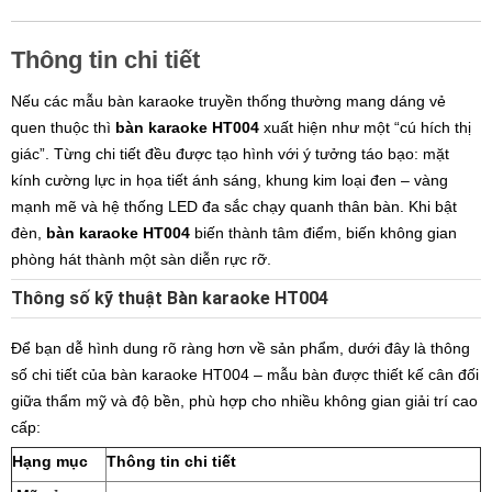
Thông tin chi tiết
Nếu các mẫu bàn karaoke truyền thống thường mang dáng vẻ
quen thuộc thì
b
àn karaoke HT004
xuất hiện như một “cú hích thị
giác”. Từng chi tiết đều được tạo hình với ý tưởng táo bạo: mặt
kính cường lực in họa tiết ánh sáng, khung kim loại đen – vàng
mạnh mẽ và hệ thống LED đa sắc chạy quanh thân bàn. Khi bật
đèn,
bàn karaoke HT004
biến thành tâm điểm, biến không gian
phòng hát thành một sàn diễn rực rỡ.
Thông số kỹ thuật Bàn karaoke HT004
Để bạn dễ hình dung rõ ràng hơn về sản phẩm, dưới đây là thông
số chi tiết của bàn karaoke HT004 – mẫu bàn được thiết kế cân đối
giữa thẩm mỹ và độ bền, phù hợp cho nhiều không gian giải trí cao
cấp:
Hạng mục
Thông tin chi tiết