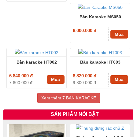
Bàn Karaoke MS050
6.000.000 đ
Mua
-10%
-10%
Bàn karaoke HT002
Bàn karaoke HT003
6.840.000 đ
8.820.000 đ
Mua
Mua
7.600.000 đ
9.800.000 đ
Xem thêm 7 BÀN KARAOKE
SẢN PHẨM NỔI BẬT
-5%