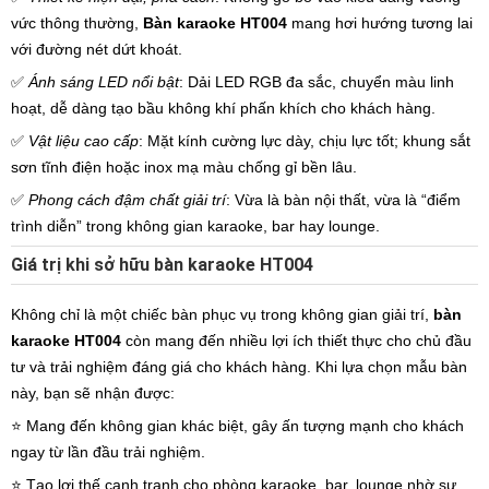
vức thông thường,
Bàn karaoke HT004
mang hơi hướng tương lai
với đường nét dứt khoát.
✅
Ánh sáng LED nổi bật
: Dải LED RGB đa sắc, chuyển màu linh
hoạt, dễ dàng tạo bầu không khí phấn khích cho khách hàng.
✅
Vật liệu cao cấp
: Mặt kính cường lực dày, chịu lực tốt; khung sắt
sơn tĩnh điện hoặc inox mạ màu chống gỉ bền lâu.
✅
Phong cách đậm chất giải trí
: Vừa là bàn nội thất, vừa là “điểm
trình diễn” trong không gian karaoke, bar hay lounge.
Giá trị khi sở hữu bàn karaoke HT004
Không chỉ là một chiếc bàn phục vụ trong không gian giải trí,
bàn
karaoke HT004
còn mang đến nhiều lợi ích thiết thực cho chủ đầu
tư và trải nghiệm đáng giá cho khách hàng. Khi lựa chọn mẫu bàn
này, bạn sẽ nhận được:
⭐️ Mang đến không gian khác biệt, gây ấn tượng mạnh cho khách
ngay từ lần đầu trải nghiệm.
⭐️ Tạo lợi thế cạnh tranh cho phòng karaoke, bar, lounge nhờ sự