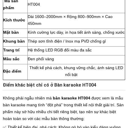
Mã sản
HT004
phẩm
Dài 1600–2000mm × Rộng 800–900mm × Cao
Kích thước
450mm
Mặt bàn
Kính cường lực dày, in họa tiết ánh sáng, chống xước
Khung bàn
Thép sơn tĩnh điện / Inox mạ PVD chống gỉ
Trang trí
Hệ thống LED RGB đổi màu đa sắc
Màu sắc
Đen phối vàng
Thiết kế phá cách, khung vững chắc, ánh sáng LED
Đặc điểm
nổi bật
Điểm khác biệt chỉ có ở Bàn karaoke HT004
Không phải ngẫu nhiên mà
bàn karaoke HT004
được xem là mẫu
bàn karaoke mang tính “đột phá” trong thiết kế nội thất giải trí. Sản
phẩm này sở hữu nhiều chi tiết riêng biệt, tạo nên sự khác biệt
hoàn toàn so với các mẫu bàn thông thường:
✅
Thiết kế hiện đại, phá cách
: Không gò bó vào kiểu dáng vuông