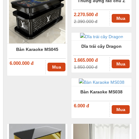
Thùng đựng rác chũ Z
2.270.500 đ
Mua
2.390.000 đ
-10%
Dĩa trái cây Dragon
Bàn Karaoke MS045
1.665.000 đ
6.000.000 đ
Mua
Mua
1.850.000 đ
Bàn Karaoke MS038
6.000 đ
Mua