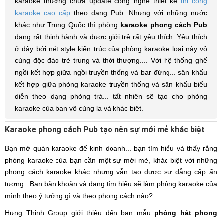
karaoke thường chưa update công nghệ thiết kế
thi công
karaoke cao cấp
theo dạng Pub. Nhưng với những nước
khác như Trung Quốc thì phòng
karaoke phong cách Pub
đang rất thịnh hành và được giới trẻ rất yêu thích. Yêu thích
ở đây bới nét style kiến trúc của phòng karaoke loại này vô
cùng độc đáo trẻ trung và thời thượng.... Với hệ thống ghế
ngồi kết hợp giữa ngồi truyền thống và bar đứng... sân khấu
kết hợp giữa phòng karaoke truyền thống và sân khấu biểu
diễn theo dạng phòng trà... tất nhiên sẽ tạo cho phòng
karaoke của bạn vô cùng lạ và khác biệt.
Karaoke phong cách Pub tạo nên sự mới mẻ khác biệt
Bạn mở quán karaoke để kinh doanh... bạn tìm hiểu và thấy rằng
phòng karaoke của bạn cần một sự mới mẻ, khác biệt với những
phong cách karaoke khác nhưng vẫn tạo được sự đẳng cấp ấn
tượng...Bạn băn khoăn và đang tìm hiểu sẽ làm phòng karaoke của
mình theo ý tưởng gì và theo phong cách nào?...
Hưng Thịnh Group giới thiệu đến bạn mẫu
phòng hát phong