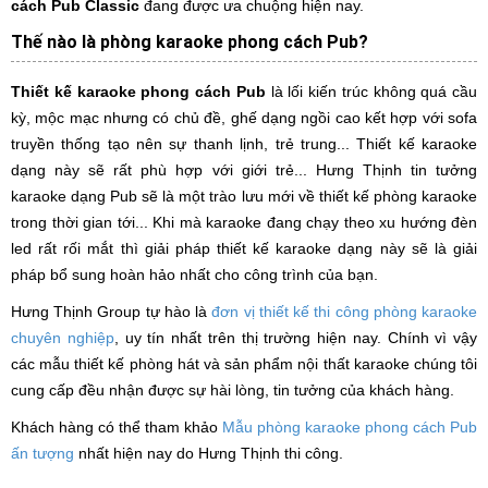
cách Pub Classic
đang được ưa chuộng hiện nay.
Thế nào là phòng karaoke phong cách Pub?
Thiết kế karaoke phong cách Pub
là lối kiến trúc không quá cầu
kỳ, mộc mạc nhưng có chủ đề, ghế dạng ngồi cao kết hợp với sofa
truyền thống tạo nên sự thanh lịnh, trẻ trung... Thiết kế karaoke
dạng này sẽ rất phù hợp với giới trẻ... Hưng Thịnh tin tưởng
karaoke dạng Pub sẽ là một trào lưu mới về thiết kế phòng karaoke
trong thời gian tới... Khi mà karaoke đang chạy theo xu hướng đèn
led rất rối mắt thì giải pháp thiết kế karaoke dạng này sẽ là giải
pháp bổ sung hoàn hảo nhất cho công trình của bạn.
Hưng Thịnh Group tự hào là
đơn vị thiết kế thi công phòng karaoke
chuyên nghiệp
, uy tín nhất trên thị trường hiện nay. Chính vì vậy
các mẫu thiết kế phòng hát và sản phẩm nội thất karaoke chúng tôi
cung cấp đều nhận được sự hài lòng, tin tưởng của khách hàng.
Khách hàng có thể tham khảo
Mẫu phòng karaoke phong cách Pub
ấn tượng
nhất hiện nay do Hưng Thịnh thi công.