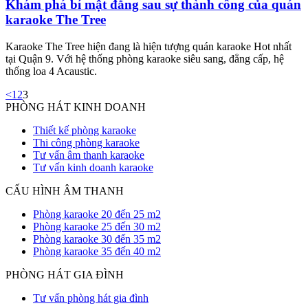
Khám phá bí mật đằng sau sự thành công của quán
karaoke The Tree
Karaoke The Tree hiện đang là hiện tượng quán karaoke Hot nhất
tại Quận 9. Với hệ thống phòng karaoke siêu sang, đẳng cấp, hệ
thống loa 4 Acaustic.
<
1
2
3
PHÒNG HÁT KINH DOANH
Thiết kế phòng karaoke
Thi công phòng karaoke
Tư vấn âm thanh karaoke
Tư vấn kinh doanh karaoke
CẤU HÌNH ÂM THANH
Phòng karaoke 20 đến 25 m2
Phòng karaoke 25 đến 30 m2
Phòng karaoke 30 đến 35 m2
Phòng karaoke 35 đến 40 m2
PHÒNG HÁT GIA ĐÌNH
Tư vấn phòng hát gia đình