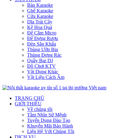
Bàn Karaoke
Ghế Karaoke
Cửa Karaoke
Dĩa Trái Cây
Kệ Hoa Quả
Đế Cắm Micro
Đế Đựng Rượu
Đèn Sân Khấu
Thùng Ướp Bia
Thùng Đựng Rác
Quầy Bar DJ
Đồ Chơi KTV
Vật Dụng Khác
Vật Liệu Cách Âm
TRANG CHỦ
GIỚI THIỆU
Về chúng tôi
Tầm Nhìn Sứ Mệnh
Tuyển Dụng Đào Tạo
Khuyễn Mãi Bảo Hành
Liện Hệ Với Chúng Tôi
DỊCH VỤ