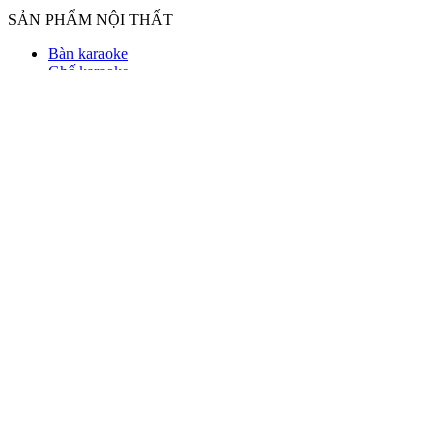
SẢN PHẨM NỘI THẤT
Bàn karaoke
Ghế karaoke
Cửa phòng karaoke
TIN TỨC GIẢI TRÍ
Tư vấn theo tỉnh thành
Tin tức về karaoke
VẬT DỤNG KARAOKE
Dĩa trái cây karaoke
Đế cắm micro karaoke
Đèn trang trí karaoke
Vật dụng phòng karaoke
Đế Đựng Rượu
HƯNG THỊNH GROUP
Về chúng tôi
Tin khuyến mãi
Tin tuyển dụng
Công trình đã thi công