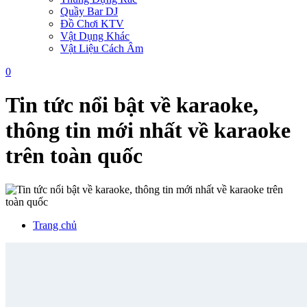
Quầy Bar DJ
Đồ Chơi KTV
Vật Dụng Khác
Vật Liệu Cách Âm
0
Tin tức nổi bật về karaoke,
thông tin mới nhất về karaoke
trên toàn quốc
Trang chủ