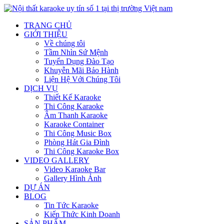
TRANG CHỦ
GIỚI THIỆU
Về chúng tôi
Tầm Nhìn Sứ Mệnh
Tuyển Dụng Đào Tạo
Khuyễn Mãi Bảo Hành
Liện Hệ Với Chúng Tôi
DỊCH VỤ
Thiết Kế Karaoke
Thi Công Karaoke
Âm Thanh Karaoke
Karaoke Container
Thi Công Music Box
Phòng Hát Gia Đình
Thi Công Karaoke Box
VIDEO GALLERY
Video Karaoke Bar
Gallery Hình Ảnh
DỰ ÁN
BLOG
Tin Tức Karaoke
Kiến Thức Kinh Doanh
SẢN PHẨM