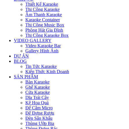
Thiết Kế Karaoke
Thi Công Karaoke
Âm Thanh Karaoke
Karaoke Container
Thi Công Music Box
Phòng Hát Gia Đình
Thi Công Karaoke Box
VIDEO GALLERY
Video Karaoke Bar
Gallery Hình Ảnh
DỰ ÁN
BLOG
Tin Tức Karaoke
Kiến Thức Kinh Doanh
SẢN PHẨM
Bàn Karaoke
Ghế Karaoke
Cửa Karaoke
Dĩa Trái Cây
Kệ Hoa Quả
Đế Cắm Micro
Đế Đựng Rượu
Đèn Sân Khấu
Thùng Ướp Bia
Thùng Đựng Rác