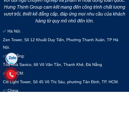
với đội ngũ chuyên nghiệp và phạm vi hoạt động toàn quốc.
Hưng Thịnh Group cam kết mang đến công trình chất lượng
vượt trội, thiết kế đẳng cấp, đáp ứng mọi nhu cầu của khách
hàng từ quy mô nhỏ đến lớn.
✅ Hà Nội:
Zen Tower, Số 12 Khuất Duy Tiến, Phường Thanh Xuân, TP Hà
Nội.
✅ Đà Nẵng:
Tòa nhà Savico, 66 Võ Văn Tần, Thanh Khê, Đà Nẵng.
✅ TP HCM:
Citi Light Tower, Số 45 Võ Thị Sáu, phường Tân Định, TP. HCM.
✅ China:
Jia Yuan Hotel, 405 YanJiang Dong Road - Quảng Châu - Trung
Quốc