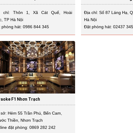
a chỉ: Thôn 1, Xã Cát Quế, Hoài
Địa chỉ: Số 87 Láng Hạ, 
c, TP Hà Nội
Hà Nội
 phòng hát: 0986 844 345
Đặt phòng hát: 02437 34
raoke F1 Nhơn Trạch
 sở: Hẻm 55 Trần Phú, Bến Cam,
ước Thiền, Nhơn Trạch
line đặt phòng: 0869 282 242