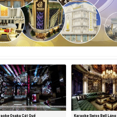
raoke Osaka Cát Quế
Karaoke Swiss Bell Láng