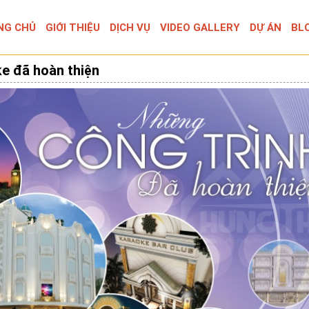
NG CHỦ
GIỚI THIỆU
DỊCH VỤ
VIDEO GALLERY
DỰ ÁN
BL
ke đã hoàn thiện