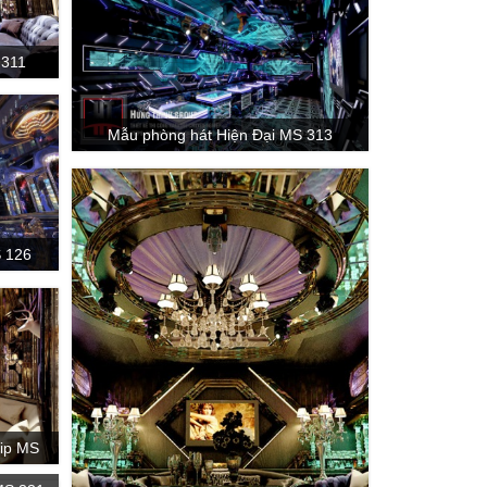
 311
Mẫu phòng hát Hiện Đại MS 313
S 126
Vip MS