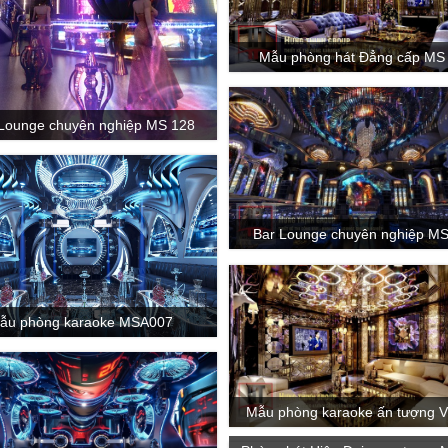
Mẫu phòng hát Đẳng cấp MS
Lounge chuyên nghiệp MS 128
Bar Lounge chuyên nghiệp M
ẫu phòng karaoke MSA007
Mẫu phòng karaoke ấn tượng 
308