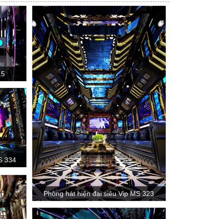
15
S 334
Phòng hát hiện đại siêu Vip MS 323