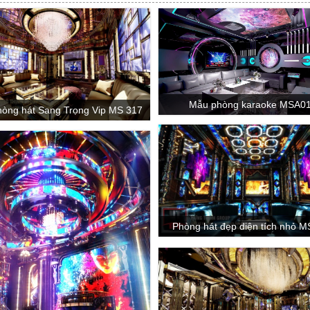
Mẫu phòng karaoke MSA0
òng hát Sang Trọng Vip MS 317
Phòng hát đẹp diện tích nhỏ M