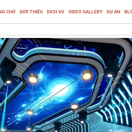
NG CHỦ
GIỚI THIỆU
DỊCH VỤ
VIDEO GALLERY
DỰ ÁN
BL