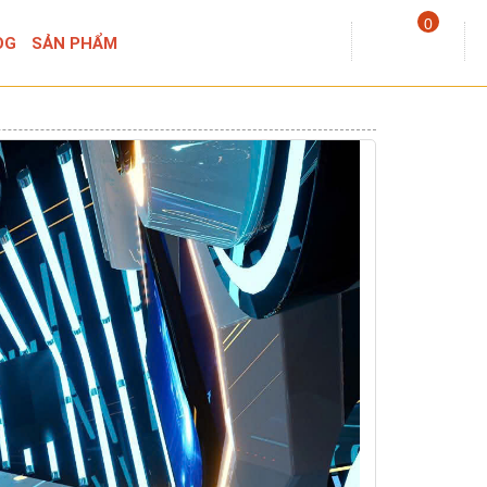
0
OG
SẢN PHẨM