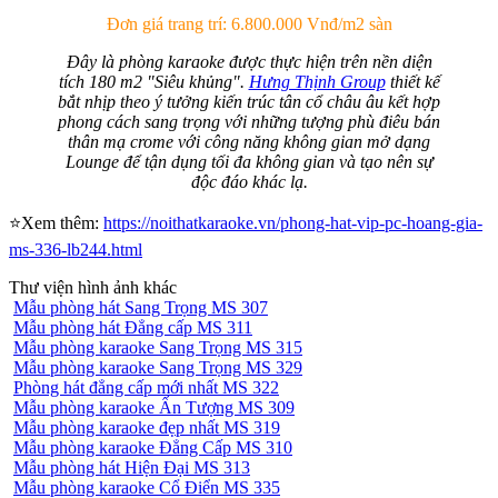
Đơn giá trang trí: 6.800.000 Vnđ/m2 sàn
Đây là phòng karaoke được thực hiện trên nền diện
tích 180 m2 "Siêu khủng".
Hưng Thịnh Group
thiết kế
bắt nhịp theo ý tưởng kiến trúc tân cổ châu âu kết hợp
phong cách sang trọng với những tượng phù điêu bán
thân mạ crome với công năng không gian mở dạng
Lounge để tận dụng tối đa không gian và tạo nên sự
độc đáo khác lạ.
⭐Xem thêm:
https://noithatkaraoke.vn/phong-hat-vip-pc-hoang-gia-
ms-336-lb244.html
Thư viện hình ảnh khác
Mẫu phòng hát Sang Trọng MS 307
Mẫu phòng hát Đẳng cấp MS 311
Mẫu phòng karaoke Sang Trọng MS 315
Mẫu phòng karaoke Sang Trọng MS 329
Phòng hát đẳng cấp mới nhất MS 322
Mẫu phòng karaoke Ấn Tượng MS 309
Mẫu phòng karaoke đẹp nhất MS 319
Mẫu phòng karaoke Đẳng Cấp MS 310
Mẫu phòng hát Hiện Đại MS 313
Mẫu phòng karaoke Cổ Điển MS 335