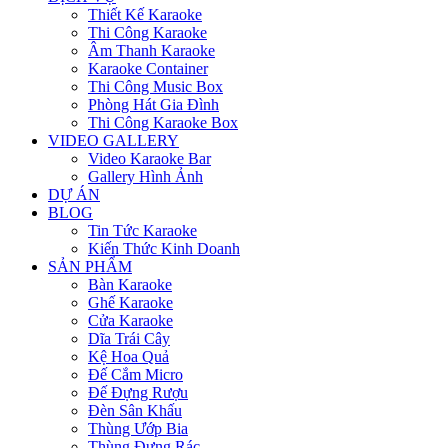
Thiết Kế Karaoke
Thi Công Karaoke
Âm Thanh Karaoke
Karaoke Container
Thi Công Music Box
Phòng Hát Gia Đình
Thi Công Karaoke Box
VIDEO GALLERY
Video Karaoke Bar
Gallery Hình Ảnh
DỰ ÁN
BLOG
Tin Tức Karaoke
Kiến Thức Kinh Doanh
SẢN PHẨM
Bàn Karaoke
Ghế Karaoke
Cửa Karaoke
Dĩa Trái Cây
Kệ Hoa Quả
Đế Cắm Micro
Đế Đựng Rượu
Đèn Sân Khấu
Thùng Ướp Bia
Thùng Đựng Rác