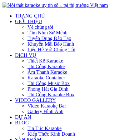
TRANG CHỦ
GIỚI THIỆU
Về chúng tôi
Tầm Nhìn Sứ Mệnh
Tuyển Dụng Đào Tạo
Khuyễn Mãi Bảo Hành
Liện Hệ Với Chúng Tôi
DỊCH VỤ
Thiết Kế Karaoke
Thi Công Karaoke
Âm Thanh Karaoke
Karaoke Container
Thi Công Music Box
Phòng Hát Gia Đình
Thi Công Karaoke Box
VIDEO GALLERY
Video Karaoke Bar
Gallery Hình Ảnh
DỰ ÁN
BLOG
Tin Tức Karaoke
Kiến Thức Kinh Doanh
SẢN PHẨM