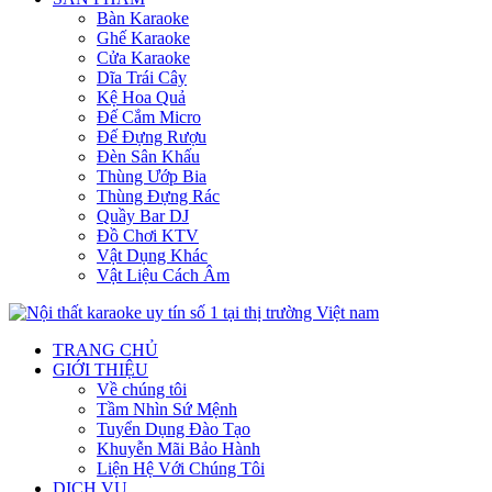
Bàn Karaoke
Ghế Karaoke
Cửa Karaoke
Dĩa Trái Cây
Kệ Hoa Quả
Đế Cắm Micro
Đế Đựng Rượu
Đèn Sân Khấu
Thùng Ướp Bia
Thùng Đựng Rác
Quầy Bar DJ
Đồ Chơi KTV
Vật Dụng Khác
Vật Liệu Cách Âm
TRANG CHỦ
GIỚI THIỆU
Về chúng tôi
Tầm Nhìn Sứ Mệnh
Tuyển Dụng Đào Tạo
Khuyễn Mãi Bảo Hành
Liện Hệ Với Chúng Tôi
DỊCH VỤ