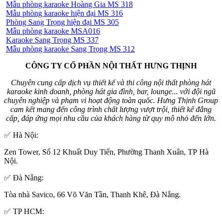
Mẫu phòng karaoke Hoàng Gia MS 318
Mẫu phòng karaoke hiện đại MS 316
Phòng Sang Trọng hiện đại MS 305
Mẫu phòng karaoke MSA016
Karaoke Sang Trọng MS 337
Mẫu phòng karaoke Sang Trọng MS 312
CÔNG TY CỔ PHẦN NỘI THẤT HƯNG THỊNH
Chuyên cung cấp dịch vụ thiết kế và thi công nội thất phòng hát
karaoke kinh doanh, phòng hát gia đình, bar, lounge... với đội ngũ
chuyên nghiệp và phạm vi hoạt động toàn quốc. Hưng Thịnh Group
cam kết mang đến công trình chất lượng vượt trội, thiết kế đẳng
cấp, đáp ứng mọi nhu cầu của khách hàng từ quy mô nhỏ đến lớn.
✅ Hà Nội:
Zen Tower, Số 12 Khuất Duy Tiến, Phường Thanh Xuân, TP Hà
Nội.
✅ Đà Nẵng:
Tòa nhà Savico, 66 Võ Văn Tần, Thanh Khê, Đà Nẵng.
✅ TP HCM: