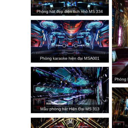
Phòng hát đẹp diện tích nhỏ MS 334
Phòng karaoke hiện đại MSA001
Phòng 
Mẫu phòng hát Hiện Đại MS 313