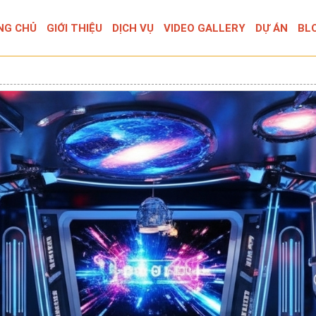
NG CHỦ
GIỚI THIỆU
DỊCH VỤ
VIDEO GALLERY
DỰ ÁN
BL