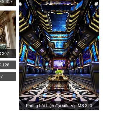
MS 317
S 307
S 128
07
Phòng hát hiện đại siêu Vip MS 323