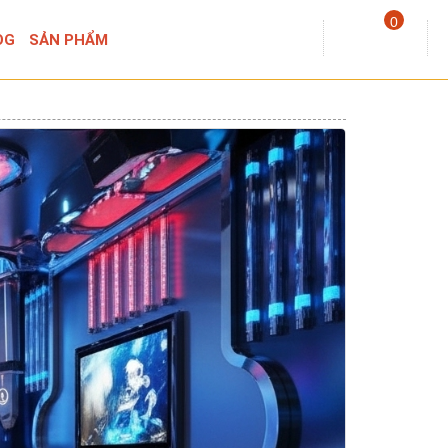
0
OG
SẢN PHẨM