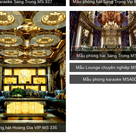
araoke Sang Trọng MS 337
Mẫu phòng hát Sang Trọng Vip 
Mẫu phòng hát Sang Trọng M
Mẫu Lounge chuyên nghiệp M
Mẫu phòng karaoke MSA0
ng hát Hoàng Gia VIP MS 336