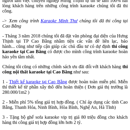
người làm việc chuyên nghiệp Hưng Thịnh tự tin sẽ làm 100% hài
lòng khách hàng trên những công trình karaoke chúng tôi đã thi
công.
-> Xem công trình
Karaoke Minh Thư
chúng tôi đã thi công tại
Cao Bằng
- Tháng 3 năm 2018 chúng tôi đã đặt văn phòng đại diện của Hưng
Thịnh tại TP Cao Bằng nhằm tiện các vấn đề liên lạc, bảo
hành... cũng như tiếp cận giúp các chủ đầu tư có dự định
thi công
karaoke tại Cao Bằng
có được cho mình công trình karaoke hoàn
hảo yên tâm nhất.
Chúng tôi cũng có những chính sách ưu đãi đối với khách hàng
thi
công nội thất karaoke tại Cao Bằng
như sau:
1 -
Thiết kế karaoke tại Cao Bằng
được hoàn toàn miễn phí. Miễn
thí thiết kế từ phần xây thô đến hoàn thiện ( Đơn giá thị trường là
280.000/1m2 )
2 - Miễn phí 5% tổng giá trị hợp đồng. ( Chỉ áp dụng các tỉnh Cao
Bằng, Thanh Hóa, Ninh Bình, Hòa Bình, Nghệ An, Hà Tĩnh)
3 - Tặng bộ ghế sofa karaoke vip trị giá 80 triệu đồng cho khách
hàng thi công giá trị hợp đồng lớn hơn 2 tỷ.