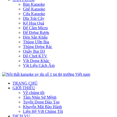
Bàn Karaoke
Ghế Karaoke
Cửa Karaoke
Dĩa Trái Cây
Kệ Hoa Quả
Đế Cắm Micro
Đế Đựng Rượu
Đèn Sân Khấu
Thùng Ướp Bia
Thùng Đựng Rác
Quầy Bar DJ
Đồ Chơi KTV
Vật Dụng Khác
Vật Liệu Cách Âm
TRANG CHỦ
GIỚI THIỆU
Về chúng tôi
Tầm Nhìn Sứ Mệnh
Tuyển Dụng Đào Tạo
Khuyễn Mãi Bảo Hành
Liện Hệ Với Chúng Tôi
DỊCH VỤ