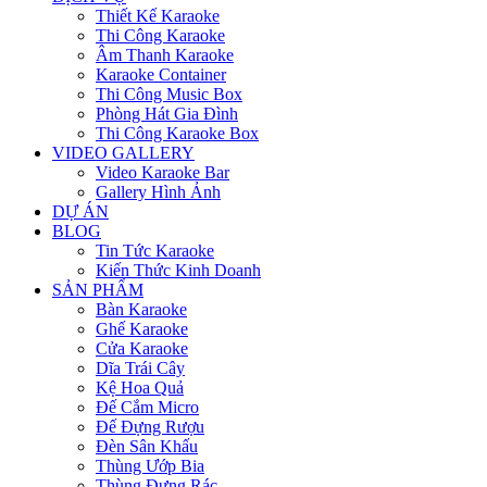
Thiết Kế Karaoke
Thi Công Karaoke
Âm Thanh Karaoke
Karaoke Container
Thi Công Music Box
Phòng Hát Gia Đình
Thi Công Karaoke Box
VIDEO GALLERY
Video Karaoke Bar
Gallery Hình Ảnh
DỰ ÁN
BLOG
Tin Tức Karaoke
Kiến Thức Kinh Doanh
SẢN PHẨM
Bàn Karaoke
Ghế Karaoke
Cửa Karaoke
Dĩa Trái Cây
Kệ Hoa Quả
Đế Cắm Micro
Đế Đựng Rượu
Đèn Sân Khấu
Thùng Ướp Bia
Thùng Đựng Rác