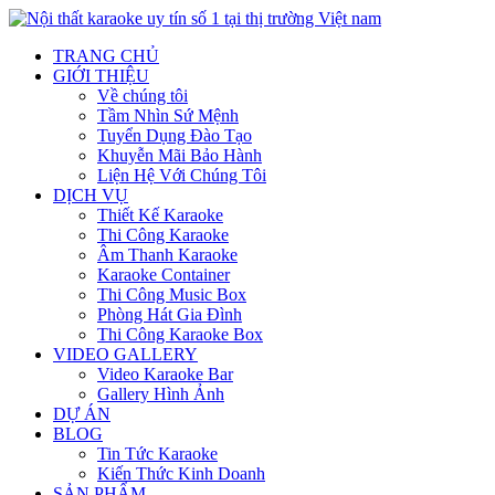
TRANG CHỦ
GIỚI THIỆU
Về chúng tôi
Tầm Nhìn Sứ Mệnh
Tuyển Dụng Đào Tạo
Khuyễn Mãi Bảo Hành
Liện Hệ Với Chúng Tôi
DỊCH VỤ
Thiết Kế Karaoke
Thi Công Karaoke
Âm Thanh Karaoke
Karaoke Container
Thi Công Music Box
Phòng Hát Gia Đình
Thi Công Karaoke Box
VIDEO GALLERY
Video Karaoke Bar
Gallery Hình Ảnh
DỰ ÁN
BLOG
Tin Tức Karaoke
Kiến Thức Kinh Doanh
SẢN PHẨM