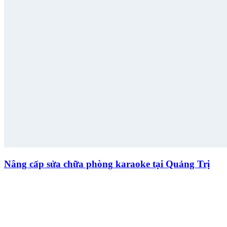
Nâng cấp sửa chữa phòng karaoke tại Quảng Trị
Nâng cấp sửa chữa phòng karaoke sau ảnh hưởng của Covid-19 tại
Quảng Trị là giải pháp hiệu quả tạo nên diện mạo mới cho không
gian giải trí chuyên nghiệp.