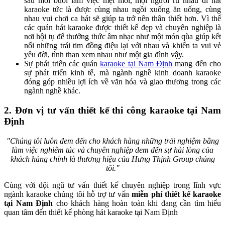
sau mỗi buổi làm việc mệt mỏi, mọi người rủ nhau đi hát
karaoke tức là được cùng nhau ngồi xuống ăn uống, cùng
nhau vui chơi ca hát sẽ giúp ta trở nên thân thiết hơn. Vì thế
các quán hát karaoke được thiết kế đẹp và chuyên nghiệp là
nơi hội tụ để thưởng thức âm nhạc như một món qùa giúp kết
nối những trái tim đồng điệu lại với nhau và khiến ta vui vẻ
yêu đời, tình than xem nhau như một gia đình vậy.
Sự phát triển các quán
karaoke tại Nam Định
mang đến cho
sự phát triển kinh tế, mà ngành nghề kinh doanh karaoke
đóng góp nhiều lợi ích về văn hóa và giao thương trong các
ngành nghề khác.
2. Đơn vị tư vấn thiết kế thi công karaoke tại Nam
Định
"Chúng tôi luôn đem đến cho khách hàng những trải nghiệm bằng
làm việc nghiêm túc và chuyên nghiệp đem đến sự hài lòng của
khách hàng chính là thương hiệu của Hưng Thịnh Group chúng
tôi."
Cùng với đội ngũ tư vấn thiết kế chuyên nghiệp trong lĩnh vực
ngành karaoke chúng tôi hỗ trợ tư vấn
miễn phí thiết kế karaoke
tại Nam Định
cho khách hàng hoàn toàn khi đang cần tìm hiểu
quan tâm đến thiết kế phòng hát karaoke tại Nam Định