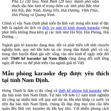
Phủ Lý (30 km), Ninh Bình (28 km); thành phố nằm
thuộc địa bàn kinh tế trọng điểm các tỉnh phía Bắc như
Hà Nội, Bắc Ninh, Hưng Yên, Hải Dương, Vĩnh Phúc,
Hải Phòng và Quảng Ninh.
Chính vì vậy Nam Định phát triển đa lĩnh vực trong nền kinh tế đặc
biệt là ngành du lịch và
dịch vụ giải trí kinh doanh karaoke
cũng
phát triển không thua kém gì các tỉnh như Hà Nội, Hải Phòng, Hải
Dương….
Ngành giải trí karaoke đang thay đổi và phát triển với tính chuyên
nghiệp hơn, quy mô lớn hơn tại các trung tâm thành phố và các
trung tâm huyện đánh giá sức sống của nền kinh tế ngày một đổi
mới.
Thiết kế karaoke tại Nam Định
cũng đang đổi mới từng
ngày để theo xu thế phát triển của ngành giải trí Việt.
Mẫu phòng karaoke đẹp được yêu thích
tại tỉnh Nam Định.
Hưng Thịnh là đơn vị thi công và
thiết kế phòng hát karaoke
trên
địa bàn toàn tỉnh Nam Định. Tự hào với hơn 12 năm kinh nghiệm
thi công tại nhiều tỉnh với quy mô dự án lớn nhỏ khắp cả nước và
trên địa bàn tỉnh Nam Định, chúng tôi đáp ứng mọi nhu cầu liên
quán đến lĩnh vực karaoke dù lớn hay nhỏ. Với nhiều phong cách