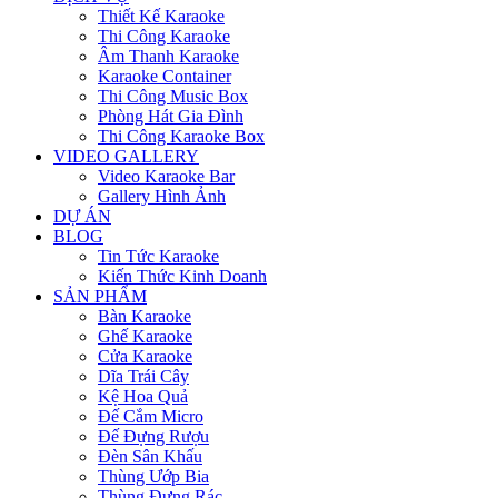
Thiết Kế Karaoke
Thi Công Karaoke
Âm Thanh Karaoke
Karaoke Container
Thi Công Music Box
Phòng Hát Gia Đình
Thi Công Karaoke Box
VIDEO GALLERY
Video Karaoke Bar
Gallery Hình Ảnh
DỰ ÁN
BLOG
Tin Tức Karaoke
Kiến Thức Kinh Doanh
SẢN PHẨM
Bàn Karaoke
Ghế Karaoke
Cửa Karaoke
Dĩa Trái Cây
Kệ Hoa Quả
Đế Cắm Micro
Đế Đựng Rượu
Đèn Sân Khấu
Thùng Ướp Bia
Thùng Đựng Rác