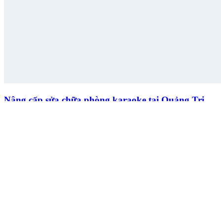
Nâng cấp sửa chữa phòng karaoke tại Quảng Trị
Nâng cấp sửa chữa phòng karaoke sau ảnh hưởng của Covid-19 tại
Quảng Trị là giải pháp hiệu quả tạo nên diện mạo mới cho không
gian giải trí chuyên nghiệp.