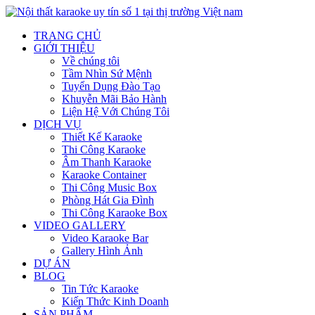
TRANG CHỦ
GIỚI THIỆU
Về chúng tôi
Tầm Nhìn Sứ Mệnh
Tuyển Dụng Đào Tạo
Khuyễn Mãi Bảo Hành
Liện Hệ Với Chúng Tôi
DỊCH VỤ
Thiết Kế Karaoke
Thi Công Karaoke
Âm Thanh Karaoke
Karaoke Container
Thi Công Music Box
Phòng Hát Gia Đình
Thi Công Karaoke Box
VIDEO GALLERY
Video Karaoke Bar
Gallery Hình Ảnh
DỰ ÁN
BLOG
Tin Tức Karaoke
Kiến Thức Kinh Doanh
SẢN PHẨM