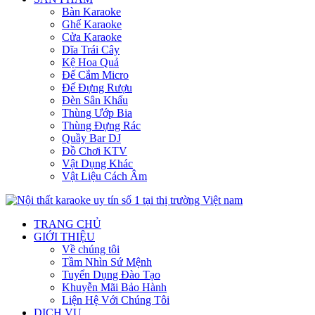
Bàn Karaoke
Ghế Karaoke
Cửa Karaoke
Dĩa Trái Cây
Kệ Hoa Quả
Đế Cắm Micro
Đế Đựng Rượu
Đèn Sân Khấu
Thùng Ướp Bia
Thùng Đựng Rác
Quầy Bar DJ
Đồ Chơi KTV
Vật Dụng Khác
Vật Liệu Cách Âm
TRANG CHỦ
GIỚI THIỆU
Về chúng tôi
Tầm Nhìn Sứ Mệnh
Tuyển Dụng Đào Tạo
Khuyễn Mãi Bảo Hành
Liện Hệ Với Chúng Tôi
DỊCH VỤ